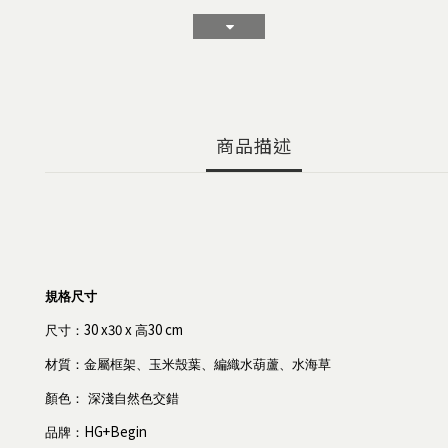
商品描述
規格尺寸
30 x30 x
30 cm
尺寸
：
高
材質：金屬框架、玉米殼葉、編織水葫蘆、水海草
顏色： 深淺自然色交錯
HG+Begin
品牌
：